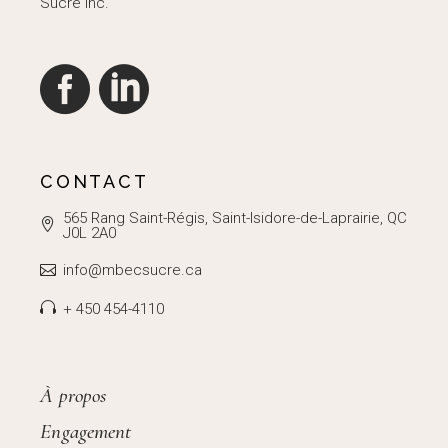
Sucré Inc.
CONTACT
565 Rang Saint-Régis, Saint-Isidore-de-Laprairie, QC
J0L 2A0
info@mbecsucre.ca
+ 450 454-4110
À propos
Engagement