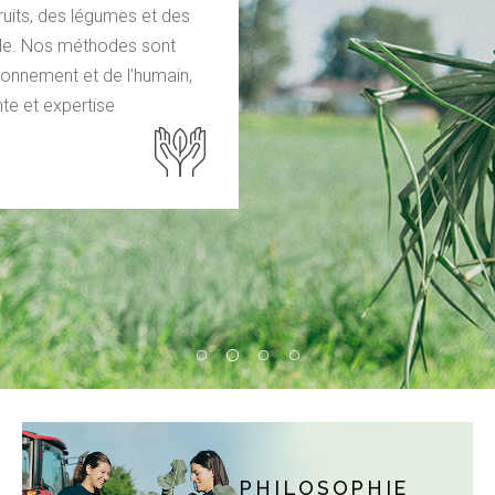
ruits, des légumes et des
lle. Nos méthodes sont
ronnement et de l’humain,
te et expertise
PHILOSOPHIE