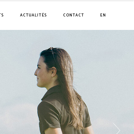
uits
TS
ACTUALITÉS
CONTACT
EN
 vente
uits
 vente