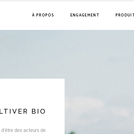
Histoire
Certifications
Nos prod
À PROPOS
ENGAGEMENT
PRODUI
Communauté
Philosophie
Points de
Histoire
Certifications
Nos prod
Communauté
Philosophie
Points de
LTIVER BIO
r d’être des acteurs de