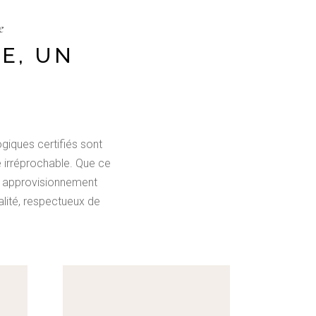
e
E, UN
ogiques certifiés sont
e irréprochable. Que ce
un approvisionnement
lité, respectueux de