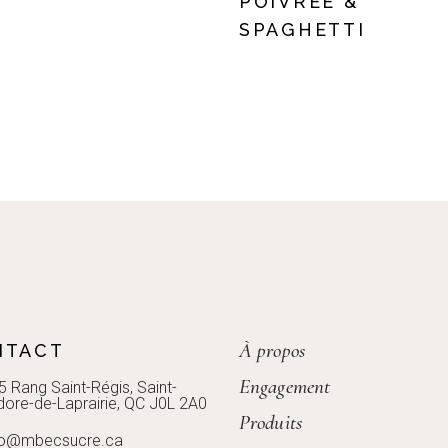
POIVRÉE &
SPAGHETTI
À propos
NTACT
Engagement
5 Rang Saint-Régis, Saint-
idore-de-Laprairie, QC J0L 2A0
Produits
fo@mbecsucre.ca