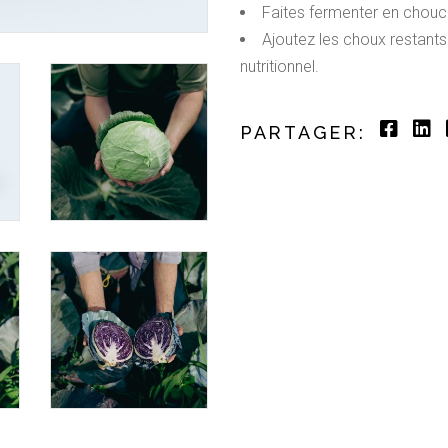
Faites fermenter en chouc
Ajoutez les choux restant
nutritionnel.
PARTAGER: