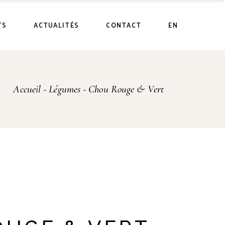
uits
TS
ACTUALITÉS
CONTACT
EN
 vente
uits
Accueil
Légumes
Chou Rouge & Vert
 vente