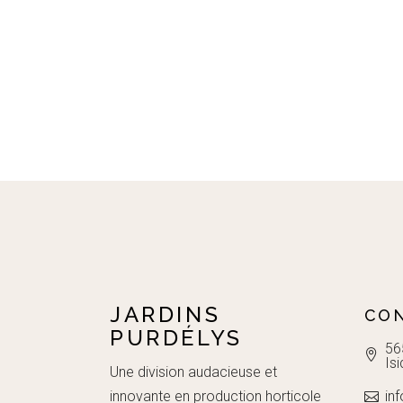
JARDINS
CO
PURDÉLYS
56
Is
Une division audacieuse et
innovante en production horticole
in