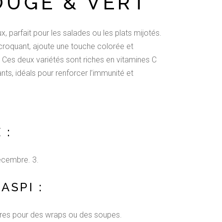
OUGE & VERT
x, parfait pour les salades ou les plats mijotés.
croquant, ajoute une touche colorée et
 Ces deux variétés sont riches en vitamines C
ants, idéals pour renforcer l’immunité et
 :
écembre. 3.
ASPI :
ieures pour des wraps ou des soupes.